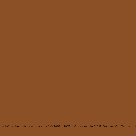
 par
Arfooo Annuaire
revu par
e-dir.fr
© 2007 - 2025 Generated in 0.011 Queries: 6
Contact